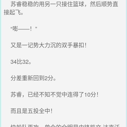
苏睿稳稳的用另一只接住篮球，然后顺势直
接起飞。
“嘭——！”
又是一记势大力沉的双手暴扣！
34比32。
分差重新回到2分。
苏睿，已经不知不觉中连得了10分！
而且是五投全中！