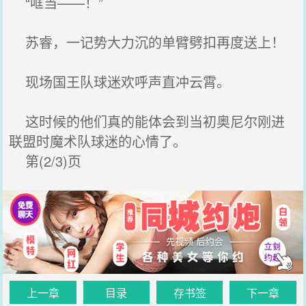
“哐当——！”
苏睿，一记势大力沉的单臂劈扣再度送上！
现场国王队球迷欢呼声直冲云霄。
这时候的他们真的能体会到当初奥尼尔刚进
联盟时魔术队球迷的心情了。
第(2/3)页
上一章
目录
存书签
下一章