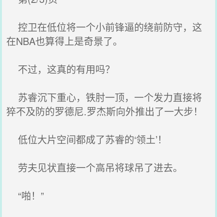
控卫在低位将一个小前锋逼的绕前防守，这
在NBA也算得上是奇景了。
不过，这真的有用吗？
苏睿沉下重心，铁肘一顶，一个发力直接将
猝不及防的罗德尼.罗杰斯向外推出了一大步！
低位大片空间都成了苏睿的‘领土’！
劳夫见状直接一个高吊将球吊了进去。
“啪！”