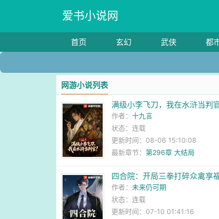
爱书小说网
首页
玄幻
武侠
都
网游小说列表
满级小李飞刀，我在水浒当判
作者：
十九言
状态：连载
更新时间：08-06 15:10:08
最新章节：
第296章 大结局
四合院：开局三拳打碎众禽享
作者：
未来仍可期
状态：连载
更新时间：07-10 01:41:16