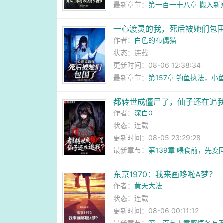
最新章节：
第一百一十八章 搬入新
一心渡灵的我，死后被她们包
作者：
白色的布偶猫
状态：连载
更新时间：08-06 12:38:34
最新章节：
第157章 钓鱼执法，
都转世成僵尸了，仙子还在追
作者：
深白0
状态：连载
更新时间：08-05 23:29:28
最新章节：
第139章 喂食前，先变
东京1970：我来画哆啦A梦？
作者：
黄天大法
状态：连载
更新时间：08-06 00:11:12
最新章节：
第一百七十章感悟各有