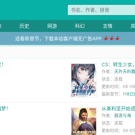
市
历史
网游
科幻
言情
↓↓↓
追看新章节，下载本站客户端无广告APP
官！
CS：转生少女
作者：
天外天的
状态：连载
更新时间：08-06 
最新章节：
118
福梦！
从美利坚开始
作者：
鼓浪与海
状态：连载
更新时间：08-05 1