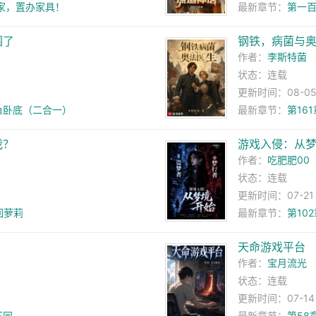
家，置办家具！
最新章节：
第一百
围了
钢铁，病菌与
作者：
李斯特菌
状态：连载
更新时间：08-05 2
小鱼卧底（二合一）
最新章节：
第16
我？
游戏入侵：从
作者：
吃肥肥00
状态：连载
更新时间：07-21 2
回萝莉
最新章节：
第10
天命游戏平台
作者：
宝月流光
状态：连载
更新时间：07-14 1
不同
最新章节：
第58