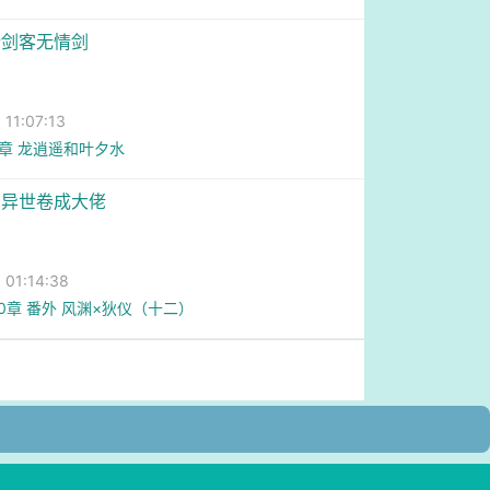
情剑客无情剑
1:07:13
3章 龙逍遥和叶夕水
在异世卷成大佬
1:14:38
20章 番外 风渊×狄仪（十二）