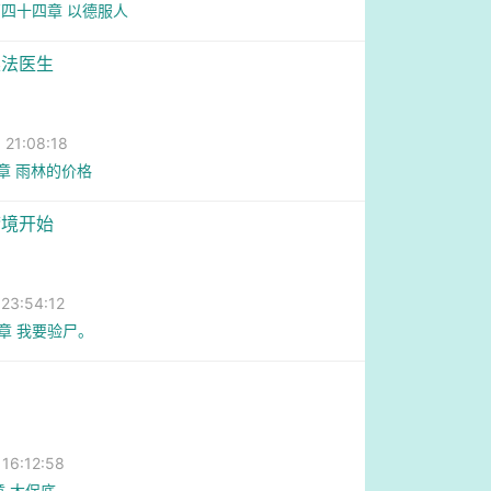
四十四章 以德服人
奥法医生
1:08:18
1章 雨林的价格
梦境开始
3:54:12
2章 我要验尸。
6:12:58
章 大保底