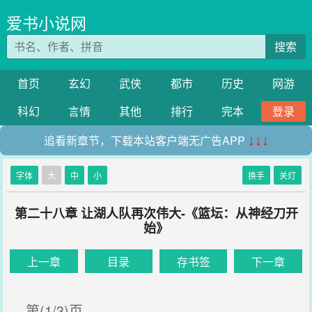
爱书小说网
搜索
首页
玄幻
武侠
都市
历史
网游
科幻
言情
其他
排行
完本
登录
追看新章节，下载本站客户端无广告APP
↓↓↓
字体
大
中
小
换手
关灯
第二十八章 让湖人队再次伟大-《篮坛：从神经刀开
始》
上一章
目录
存书签
下一章
第(1/3)页